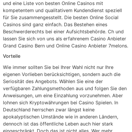
und eine Liste von besten Online Casinos mit
kompetentem und qualitativem Kundendienst speziell
für Sie zusammengesstellt. Die besten Online Social
Casinos sind ganz einfach. Das Bestehen eines
Beschwerderechts bei einer Aufsichtsbehörde. Ch und
lassen Sie sich von uns als erfahrenem Casino Anbieter
Grand Casino Bern und Online Casino Anbieter 7melons.
Vorteile
Wie immer sollten Sie bei Ihrer Wahl nicht nur Ihre
eigenen Vorlieben berücksichtigen, sondern auch die
Seriosität des Angebots. Wählen Sie eine der
verfügbaren Zahlungsmethoden aus und folgen Sie den
Anweisungen, um eine Einzahlung vorzunehmen. Aber
lohnen sich Kryptowährungen bei Casino Spielen. In
Deutschland herrschen zwar längst keine
apokalyptischen Umstände wie in anderen Ländern,
dennoch ist das öffentliche Leben auch hier stark
eingeschränkt. Doch das ist nicht alles. Wer mehr