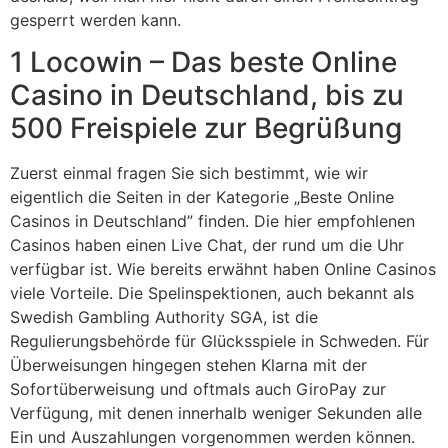
gesperrt werden kann.
1 Locowin – Das beste Online
Casino in Deutschland, bis zu
500 Freispiele zur Begrüßung
Zuerst einmal fragen Sie sich bestimmt, wie wir
eigentlich die Seiten in der Kategorie „Beste Online
Casinos in Deutschland” finden. Die hier empfohlenen
Casinos haben einen Live Chat, der rund um die Uhr
verfügbar ist. Wie bereits erwähnt haben Online Casinos
viele Vorteile. Die Spelinspektionen, auch bekannt als
Swedish Gambling Authority SGA, ist die
Regulierungsbehörde für Glücksspiele in Schweden. Für
Überweisungen hingegen stehen Klarna mit der
Sofortüberweisung und oftmals auch GiroPay zur
Verfügung, mit denen innerhalb weniger Sekunden alle
Ein und Auszahlungen vorgenommen werden können.