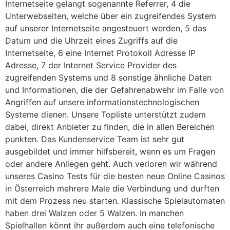
Internetseite gelangt sogenannte Referrer, 4 die
Unterwebseiten, welche über ein zugreifendes System
auf unserer Internetseite angesteuert werden, 5 das
Datum und die Uhrzeit eines Zugriffs auf die
Internetseite, 6 eine Internet Protokoll Adresse IP
Adresse, 7 der Internet Service Provider des
zugreifenden Systems und 8 sonstige ähnliche Daten
und Informationen, die der Gefahrenabwehr im Falle von
Angriffen auf unsere informationstechnologischen
Systeme dienen. Unsere Topliste unterstützt zudem
dabei, direkt Anbieter zu finden, die in allen Bereichen
punkten. Das Kundenservice Team ist sehr gut
ausgebildet und immer hilfsbereit, wenn es um Fragen
oder andere Anliegen geht. Auch verloren wir während
unseres Casino Tests für die besten neue Online Casinos
in Österreich mehrere Male die Verbindung und durften
mit dem Prozess neu starten. Klassische Spielautomaten
haben drei Walzen oder 5 Walzen. In manchen
Spielhallen könnt ihr außerdem auch eine telefonische