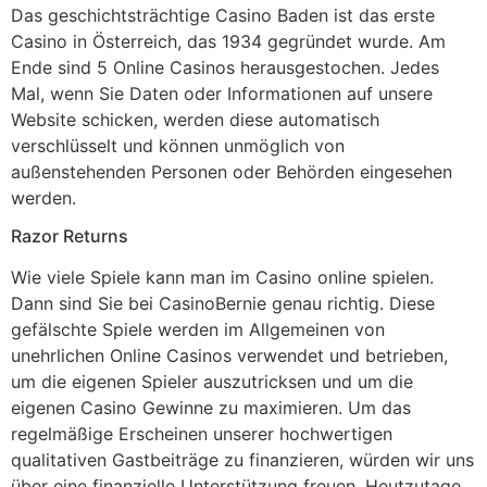
Das geschichtsträchtige Casino Baden ist das erste
Casino in Österreich, das 1934 gegründet wurde. Am
Ende sind 5 Online Casinos herausgestochen. Jedes
Mal, wenn Sie Daten oder Informationen auf unsere
Website schicken, werden diese automatisch
verschlüsselt und können unmöglich von
außenstehenden Personen oder Behörden eingesehen
werden.
Razor Returns
Wie viele Spiele kann man im Casino online spielen.
Dann sind Sie bei CasinoBernie genau richtig. Diese
gefälschte Spiele werden im Allgemeinen von
unehrlichen Online Casinos verwendet und betrieben,
um die eigenen Spieler auszutricksen und um die
eigenen Casino Gewinne zu maximieren. Um das
regelmäßige Erscheinen unserer hochwertigen
qualitativen Gastbeiträge zu finanzieren, würden wir uns
über eine finanzielle Unterstützung freuen. Heutzutage