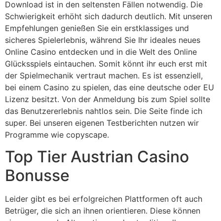
Download ist in den seltensten Fällen notwendig. Die
Schwierigkeit erhöht sich dadurch deutlich. Mit unseren
Empfehlungen genießen Sie ein erstklassiges und
sicheres Spielerlebnis, während Sie Ihr ideales neues
Online Casino entdecken und in die Welt des Online
Glücksspiels eintauchen. Somit könnt ihr euch erst mit
der Spielmechanik vertraut machen. Es ist essenziell,
bei einem Casino zu spielen, das eine deutsche oder EU
Lizenz besitzt. Von der Anmeldung bis zum Spiel sollte
das Benutzererlebnis nahtlos sein. Die Seite finde ich
super. Bei unseren eigenen Testberichten nutzen wir
Programme wie copyscape.
Top Tier Austrian Casino
Bonusse
Leider gibt es bei erfolgreichen Plattformen oft auch
Betrüger, die sich an ihnen orientieren. Diese können