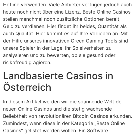
Hotline verwenden. Viele Anbieter verfügen jedoch auch
heute noch nicht über eine Lizenz. Beste Online Casinos
stellen manchmal noch zusätzliche Optionen bereit,
Geld zu verdienen. Hier findet ihr beides, Quantität als
auch Qualität. Hier kommt es auf Ihre Vorlieben an. Mit
der Hilfe unseres innovativen Green Gaming Tools sind
unsere Spieler in der Lage, ihr Spielverhalten zu
analysieren und zu bewerten, ob sie gesund oder
risikofreudig agieren.
Landbasierte Casinos in
Österreich
In diesem Artikel werden wir die spannende Welt der
neuen Online Casinos und die stetig wachsende
Beliebtheit von revolutionären Bitcoin Casinos erkunden.
Zumindest, wenn diese in der Kategorie „Beste Online
Casinos” gelistet werden wollen. Ein Software