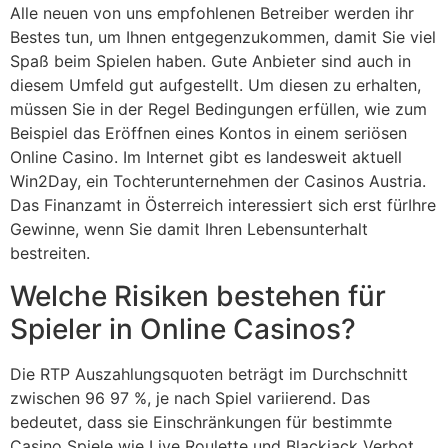
Alle neuen von uns empfohlenen Betreiber werden ihr
Bestes tun, um Ihnen entgegenzukommen, damit Sie viel
Spaß beim Spielen haben. Gute Anbieter sind auch in
diesem Umfeld gut aufgestellt. Um diesen zu erhalten,
müssen Sie in der Regel Bedingungen erfüllen, wie zum
Beispiel das Eröffnen eines Kontos in einem seriösen
Online Casino. Im Internet gibt es landesweit aktuell
Win2Day, ein Tochterunternehmen der Casinos Austria.
Das Finanzamt in Österreich interessiert sich erst fürIhre
Gewinne, wenn Sie damit Ihren Lebensunterhalt
bestreiten.
Welche Risiken bestehen für
Spieler in Online Casinos?
Die RTP Auszahlungsquoten beträgt im Durchschnitt
zwischen 96 97 %, je nach Spiel variierend. Das
bedeutet, dass sie Einschränkungen für bestimmte
Casino Spiele wie Live Roulette und Blackjack Verbot