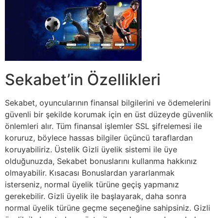
Sekabet’in Özellikleri
Sekabet, oyuncularının finansal bilgilerini ve ödemelerini
güvenli bir şekilde korumak için en üst düzeyde güvenlik
önlemleri alır. Tüm finansal işlemler SSL şifrelemesi ile
koruruz, böylece hassas bilgiler üçüncü taraflardan
koruyabiliriz. Üstelik Gizli üyelik sistemi ile üye
olduğunuzda, Sekabet bonuslarını kullanma hakkınız
olmayabilir. Kısacası Bonuslardan yararlanmak
isterseniz, normal üyelik türüne geçiş yapmanız
gerekebilir. Gizli üyelik ile başlayarak, daha sonra
normal üyelik türüne geçme seçeneğine sahipsiniz. Gizli