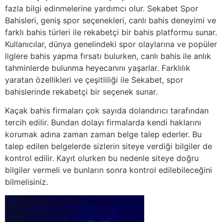
fazla bilgi edinmelerine yardımcı olur. Sekabet Spor
Bahisleri, geniş spor seçenekleri, canlı bahis deneyimi ve
farklı bahis türleri ile rekabetçi bir bahis platformu sunar.
Kullanıcılar, dünya genelindeki spor olaylarına ve popüler
liglere bahis yapma fırsatı bulurken, canlı bahis ile anlık
tahminlerde bulunma heyecanını yaşarlar. Farklılık
yaratan özellikleri ve çeşitliliği ile Sekabet, spor
bahislerinde rekabetçi bir seçenek sunar.
Kaçak bahis firmaları çok sayıda dolandırıcı tarafından
tercih edilir. Bundan dolayı firmalarda kendi haklarını
korumak adına zaman zaman belge talep ederler. Bu
talep edilen belgelerde sizlerin siteye verdiği bilgiler de
kontrol edilir. Kayıt olurken bu nedenle siteye doğru
bilgiler vermeli ve bunların sonra kontrol edilebileceğini
bilmelisiniz.