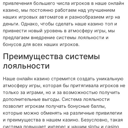
привлечения большего числа игроков в наше онлайн
казино, мы постоянно работаем над улучшением
наших игровых автоматов и разнообразием игр на
деньги. Однако, чтобы сделать наше казино топ и
привнести новый уровень в атмосферу игры, мы
предлагаем внедрение системы лояльности и
бонусов для всех наших игроков.
Преимущества системы
лояльности
Наше онлайн казино стремится создать уникальную
атмосферу игры, которая бы притягивала игроков не
только за играми, но и за возможностью получить
дополнительные выгоды. Система лояльности
позволит игрокам получать бонусные баллы,
которые можно обменять на различные привилегии
и преимущества в нашем казино. Безусловно, такая
система повышает интерес к нашим slotы и casino