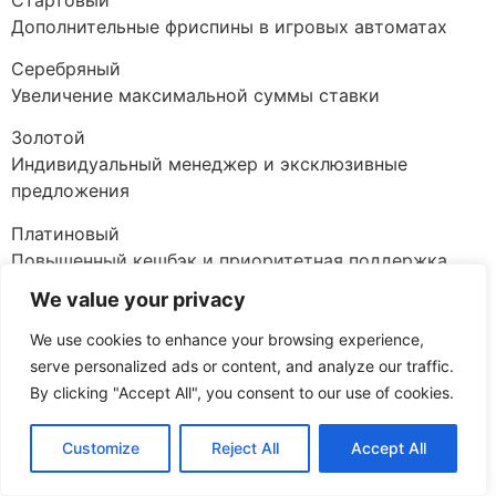
Дополнительные фриспины в игровых автоматах
Серебряный
Увеличение максимальной суммы ставки
Золотой
Индивидуальный менеджер и эксклюзивные
предложения
Платиновый
Повышенный кешбэк и приоритетная поддержка
We value your privacy
Система лояльности и бонусов в нашем казино
позволит каждому игроку получить больше
We use cookies to enhance your browsing experience,
удовольствия от игры и повысить свои шансы на
serve personalized ads or content, and analyze our traffic.
выигрыш. Присоединяйтесь к нашему оnline casino
By clicking "Accept All", you consent to our use of cookies.
уже сейчас и наслаждайтесь игровыми автоматами
и другими увлекательными играми!
Customize
Reject All
Accept All
Организация турниров и