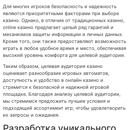
Для многих игроков безопасность и надежность
являются приоритетными факторами при выборе
казино. Однако, в отличие от традиционных казино,
online казино предлагает целый ряд гарантий и
механизмов защиты информации и личных данных.
Кроме того, они также предоставляют возможность
играть в любое удобное время и место, обеспечивая
высокий уровень комфорта для целевой аудитории.
Таким образом, целевая аудитория казино
оценивает разнообразие игровых автоматов,
доступность и удобство в онлайн казино и
стремится к безопасной и надежной игровой
площадке. Благодаря анализу целевой аудитории,
мы стремимся предложить лучшие условия и
подходящий ассортимент игр, чтобы удовлетворить
их запросы и ожидания.
Разработка уникального