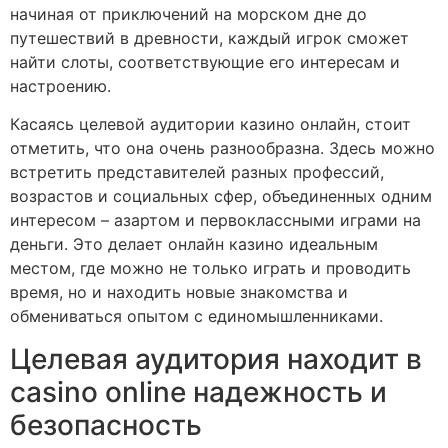
начиная от приключений на морском дне до
путешествий в древности, каждый игрок сможет
найти слоты, соответствующие его интересам и
настроению.
Касаясь целевой аудитории казино онлайн, стоит
отметить, что она очень разнообразна. Здесь можно
встретить представителей разных профессий,
возрастов и социальных сфер, объединенных одним
интересом – азартом и первоклассными играми на
деньги. Это делает онлайн казино идеальным
местом, где можно не только играть и проводить
время, но и находить новые знакомства и
обмениваться опытом с единомышленниками.
Целевая аудитория находит в
casino online надежность и
безопасность