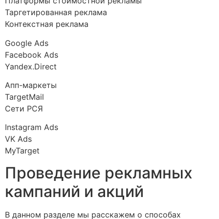
Платформы стоимостной рекламы
Таргетированная реклама
Контекстная реклама
Google Ads
Facebook Ads
Yandex.Direct
Апп-маркеты
TargetMail
Сети РСЯ
Instagram Ads
VK Ads
MyTarget
Проведение рекламных
кампаний и акций
В данном разделе мы расскажем о способах