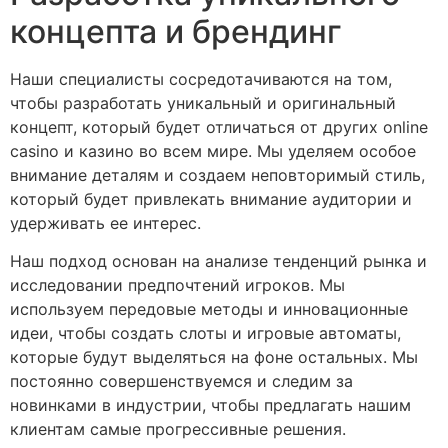
концепта и брендинг
Наши специалисты сосредотачиваются на том,
чтобы разработать уникальный и оригинальный
концепт, который будет отличаться от других online
casino и казино во всем мире. Мы уделяем особое
внимание деталям и создаем неповторимый стиль,
который будет привлекать внимание аудитории и
удерживать ее интерес.
Наш подход основан на анализе тенденций рынка и
исследовании предпочтений игроков. Мы
используем передовые методы и инновационные
идеи, чтобы создать слоты и игровые автоматы,
которые будут выделяться на фоне остальных. Мы
постоянно совершенствуемся и следим за
новинками в индустрии, чтобы предлагать нашим
клиентам самые прогрессивные решения.