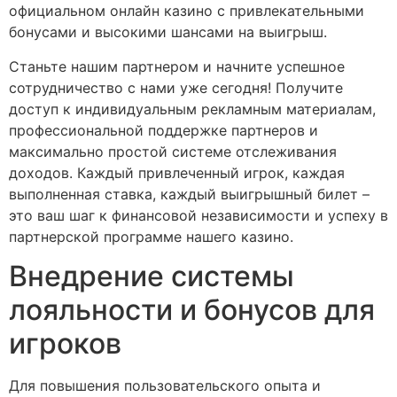
официальном онлайн казино с привлекательными
бонусами и высокими шансами на выигрыш.
Станьте нашим партнером и начните успешное
сотрудничество с нами уже сегодня! Получите
доступ к индивидуальным рекламным материалам,
профессиональной поддержке партнеров и
максимально простой системе отслеживания
доходов. Каждый привлеченный игрок, каждая
выполненная ставка, каждый выигрышный билет –
это ваш шаг к финансовой независимости и успеху в
партнерской программе нашего казино.
Внедрение системы
лояльности и бонусов для
игроков
Для повышения пользовательского опыта и