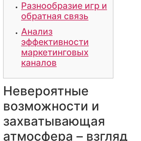
Разнообразие игр и
обратная связь
Анализ
эффективности
маркетинговых
каналов
Невероятные
возможности и
захватывающая
атмосфера – взгляд