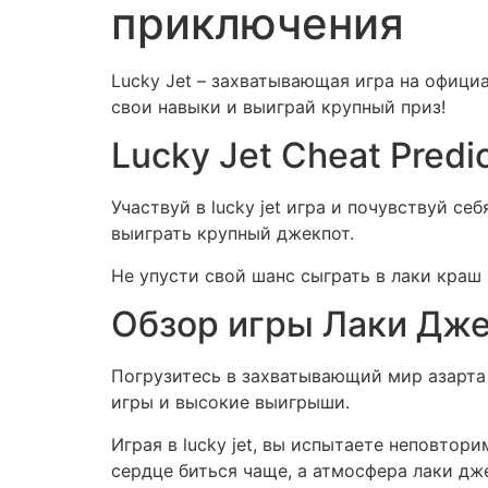
приключения
Lucky Jet – захватывающая игра на офици
свои навыки и выиграй крупный приз!
Lucky Jet Cheat Predi
Участвуй в lucky jet игра и почувствуй с
выиграть крупный джекпот.
Не упусти свой шанс сыграть в лаки краш 
Обзор игры Лаки Джет
Погрузитесь в захватывающий мир азарта и
игры и высокие выигрыши.
Играя в lucky jet, вы испытаете неповто
сердце биться чаще, а атмосфера лаки дж