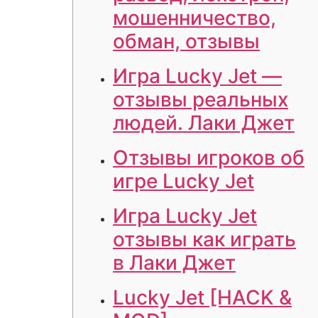
мошенничество,
обман, отзывы
Игра Lucky Jet —
отзывы реальных
людей. Лаки Джет
Отзывы игроков об
игре Lucky Jet
Игра Lucky Jet
отзывы как играть
в Лаки Джет
Lucky Jet [HACK &