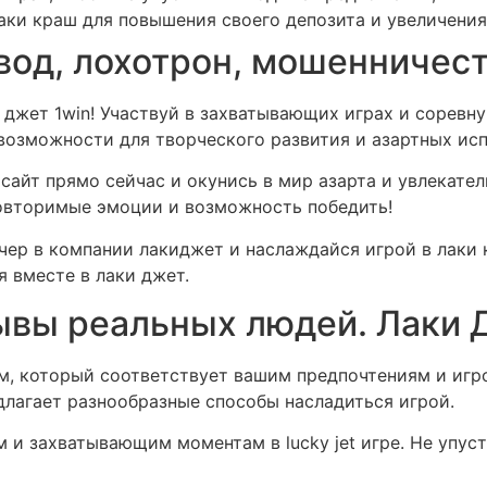
аки краш для повышения своего депозита и увеличения
азвод, лохотрон, мошенничес
 джет 1win! Участвуй в захватывающих играх и соревну
возможности для творческого развития и азартных ис
айт прямо сейчас и окунись в мир азарта и увлекател
повторимые эмоции и возможность победить!
чер в компании лакиджет и наслаждайся игрой в лаки 
я вместе в лаки джет.
зывы реальных людей. Лаки 
им, который соответствует вашим предпочтениям и игр
едлагает разнообразные способы насладиться игрой.
и захватывающим моментам в lucky jet игре. Не упуст