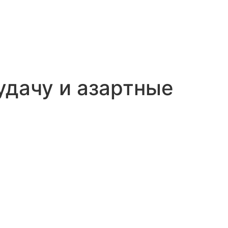
 удачу и азартные