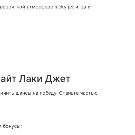
вероятной атмосфере lucky jet игра и
Сайт Лаки Джет
личить шансы на победу. Станьте частью
и бонусы;