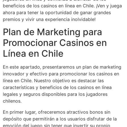
beneficios de los casinos en línea en Chile. ¡Ven y juega
ahora para tener la oportunidad de ganar grandes
premios y vivir una experiencia inolvidable!
Plan de Marketing para
Promocionar Casinos en
Línea en Chile
En este apartado, presentaremos un plan de marketing
innovador y efectivo para promocionar los casinos en
línea en Chile. Nuestro objetivo es destacar las
características y beneficios de los casinos en línea
legales y seguros disponibles para los jugadores
chilenos.
En primer lugar, ofreceremos atractivos bonos sin
depósito que permitirán a los usuarios disfrutar de la
emoción del juego sin tener que invertir su propio