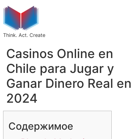
Think. Act. Create
Casinos Online en
Chile para Jugar y
Ganar Dinero Real en
2024
Содержимое