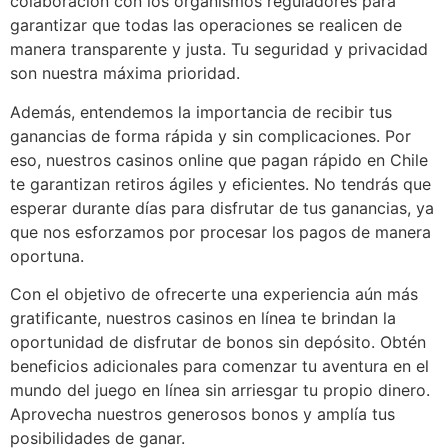
colaboración con los organismos reguladores para
garantizar que todas las operaciones se realicen de
manera transparente y justa. Tu seguridad y privacidad
son nuestra máxima prioridad.
Además, entendemos la importancia de recibir tus
ganancias de forma rápida y sin complicaciones. Por
eso, nuestros casinos online que pagan rápido en Chile
te garantizan retiros ágiles y eficientes. No tendrás que
esperar durante días para disfrutar de tus ganancias, ya
que nos esforzamos por procesar los pagos de manera
oportuna.
Con el objetivo de ofrecerte una experiencia aún más
gratificante, nuestros casinos en línea te brindan la
oportunidad de disfrutar de bonos sin depósito. Obtén
beneficios adicionales para comenzar tu aventura en el
mundo del juego en línea sin arriesgar tu propio dinero.
Aprovecha nuestros generosos bonos y amplía tus
posibilidades de ganar.