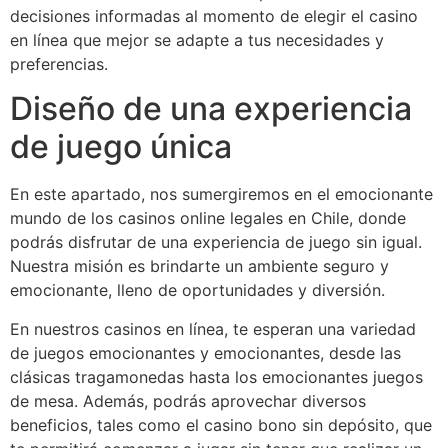
decisiones informadas al momento de elegir el casino
en línea que mejor se adapte a tus necesidades y
preferencias.
Diseño de una experiencia
de juego única
En este apartado, nos sumergiremos en el emocionante
mundo de los casinos online legales en Chile, donde
podrás disfrutar de una experiencia de juego sin igual.
Nuestra misión es brindarte un ambiente seguro y
emocionante, lleno de oportunidades y diversión.
En nuestros casinos en línea, te esperan una variedad
de juegos emocionantes y emocionantes, desde las
clásicas tragamonedas hasta los emocionantes juegos
de mesa. Además, podrás aprovechar diversos
beneficios, tales como el casino bono sin depósito, que