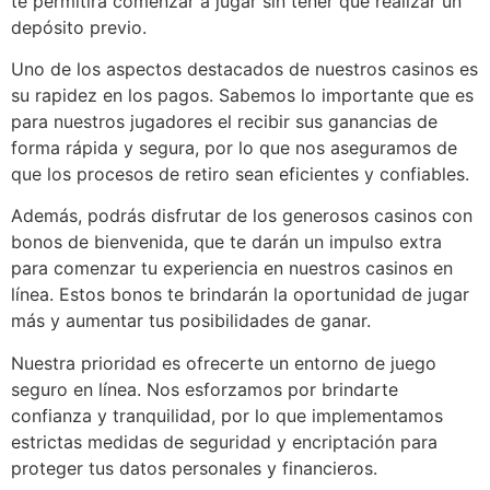
te permitirá comenzar a jugar sin tener que realizar un
depósito previo.
Uno de los aspectos destacados de nuestros casinos es
su rapidez en los pagos. Sabemos lo importante que es
para nuestros jugadores el recibir sus ganancias de
forma rápida y segura, por lo que nos aseguramos de
que los procesos de retiro sean eficientes y confiables.
Además, podrás disfrutar de los generosos casinos con
bonos de bienvenida, que te darán un impulso extra
para comenzar tu experiencia en nuestros casinos en
línea. Estos bonos te brindarán la oportunidad de jugar
más y aumentar tus posibilidades de ganar.
Nuestra prioridad es ofrecerte un entorno de juego
seguro en línea. Nos esforzamos por brindarte
confianza y tranquilidad, por lo que implementamos
estrictas medidas de seguridad y encriptación para
proteger tus datos personales y financieros.