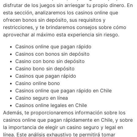
disfrutar de los juegos sin arriesgar tu propio dinero. En
esta sección, analizaremos los casinos online que
ofrecen bonos sin depósito, sus requisitos y
restricciones, y te brindaremos consejos sobre cómo
aprovechar al máximo esta experiencia sin riesgo.
Casinos online que pagan rápido
Casinos con bonos sin depósito
Casino con bono sin depósito
Casino bono sin depósito
Casinos que pagan rápido
Casino online bono
Casinos online que pagan rápido en Chile
Casino seguro en línea
Casinos online legales en Chile
Además, te proporcionaremos información sobre los
casinos online que pagan rápidamente en Chile, y sobre
la importancia de elegir un casino seguro y legal en
línea. Este análisis exhaustivo te permitirá tomar