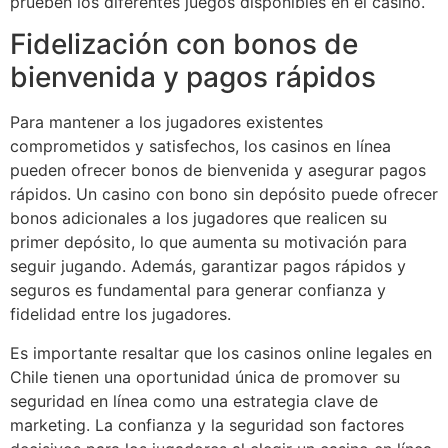
prueben los diferentes juegos disponibles en el casino.
Fidelización con bonos de
bienvenida y pagos rápidos
Para mantener a los jugadores existentes
comprometidos y satisfechos, los casinos en línea
pueden ofrecer bonos de bienvenida y asegurar pagos
rápidos. Un casino con bono sin depósito puede ofrecer
bonos adicionales a los jugadores que realicen su
primer depósito, lo que aumenta su motivación para
seguir jugando. Además, garantizar pagos rápidos y
seguros es fundamental para generar confianza y
fidelidad entre los jugadores.
Es importante resaltar que los casinos online legales en
Chile tienen una oportunidad única de promover su
seguridad en línea como una estrategia clave de
marketing. La confianza y la seguridad son factores