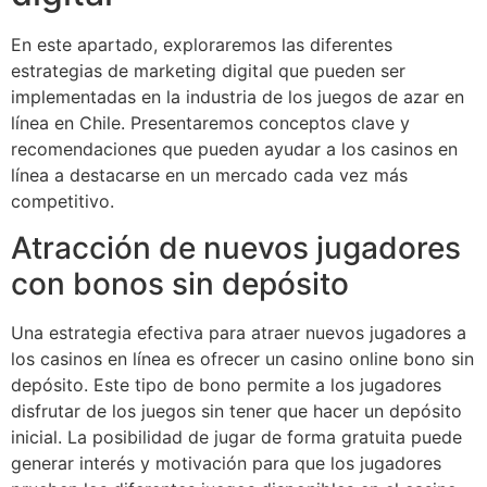
En este apartado, exploraremos las diferentes
estrategias de marketing digital que pueden ser
implementadas en la industria de los juegos de azar en
línea en Chile. Presentaremos conceptos clave y
recomendaciones que pueden ayudar a los casinos en
línea a destacarse en un mercado cada vez más
competitivo.
Atracción de nuevos jugadores
con bonos sin depósito
Una estrategia efectiva para atraer nuevos jugadores a
los casinos en línea es ofrecer un casino online bono sin
depósito. Este tipo de bono permite a los jugadores
disfrutar de los juegos sin tener que hacer un depósito
inicial. La posibilidad de jugar de forma gratuita puede
generar interés y motivación para que los jugadores