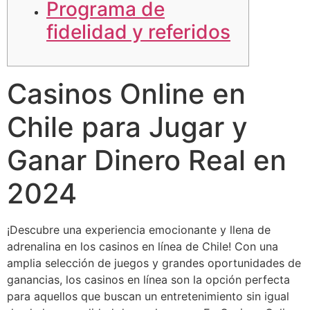
Programa de
fidelidad y referidos
Casinos Online en
Chile para Jugar y
Ganar Dinero Real en
2024
¡Descubre una experiencia emocionante y llena de
adrenalina en los casinos en línea de Chile! Con una
amplia selección de juegos y grandes oportunidades de
ganancias, los casinos en línea son la opción perfecta
para aquellos que buscan un entretenimiento sin igual