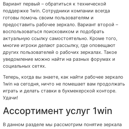
Вариант первый – обратиться к технической
поддержке 1win. Сотрудники компании всегда
готовы помочь своим пользователям и
предоставить рабочее зеркало. Вариант второй –
воспользоваться поисковиком и подобрать
актуальную ссылку самостоятельно. Кроме того,
многие игроки делают рассылку, где оповещают
других пользователей о рабочих зеркалах. Такое
уведомление можно найти на разных форумах и
социальных сетях.
Теперь, когда вы знаете, как найти рабочее зеркало
1win на сегодня, ничто не помешает вам продолжать
играть и делать ставки в букмекерской конторе.
Удачи!
Ассортимент услуг 1win
В данном разделе мы рассмотрим понятие зеркала