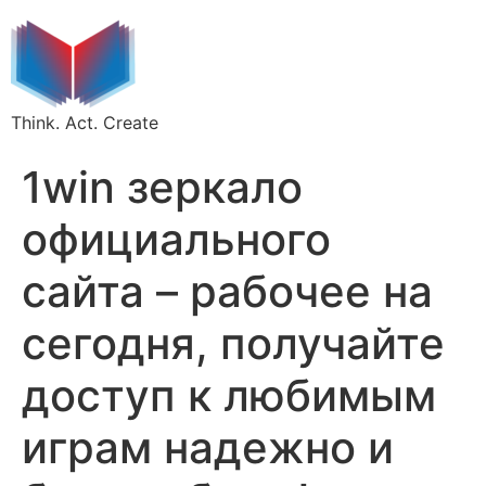
Think. Act. Create
1win зеркало
официального
сайта – рабочее на
сегодня, получайте
доступ к любимым
играм надежно и