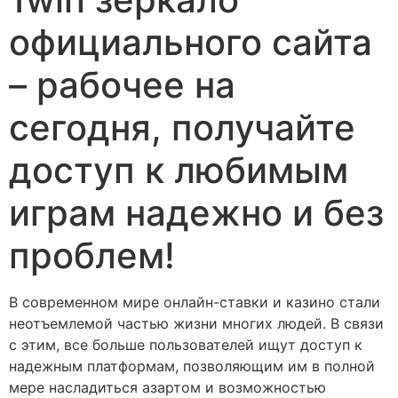
официального сайта
– рабочее на
сегодня, получайте
доступ к любимым
играм надежно и без
проблем!
В современном мире онлайн-ставки и казино стали
неотъемлемой частью жизни многих людей. В связи
с этим, все больше пользователей ищут доступ к
надежным платформам, позволяющим им в полной
мере насладиться азартом и возможностью