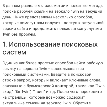
В данном разделе мы рассмотрим полезные методы
поиска рабочей ссылки на зеркало 1win на текущий
день. Ниже представлены несколько способов,
которые помогут вам получить доступ к актуальной
версии сайта и продолжить пользоваться услугами
1win без проблем.
1. Использование поисковых
систем
Один из наиболее простых способов найти рабочую
ссылку на зеркало 1win – воспользоваться
поисковыми системами. Введите в поисковой
строке запрос, который включает ключевые слова,
связанные с букмекерской конторой, такие как “1win
вход”, “бк 1win”, “1 вин” и т.д. После чего переходите
на страницы, которые возможно содержат
актуальные ссылки на зеркало 1win. Обратите