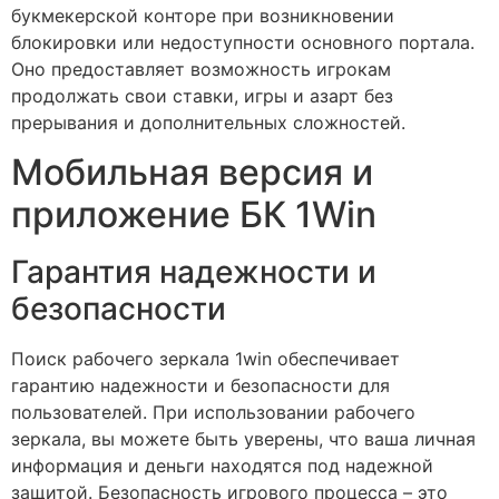
букмекерской конторе при возникновении
блокировки или недоступности основного портала.
Оно предоставляет возможность игрокам
продолжать свои ставки, игры и азарт без
прерывания и дополнительных сложностей.
Мобильная версия и
приложение БК 1Win
Гарантия надежности и
безопасности
Поиск рабочего зеркала 1win обеспечивает
гарантию надежности и безопасности для
пользователей. При использовании рабочего
зеркала, вы можете быть уверены, что ваша личная
информация и деньги находятся под надежной
защитой. Безопасность игрового процесса – это