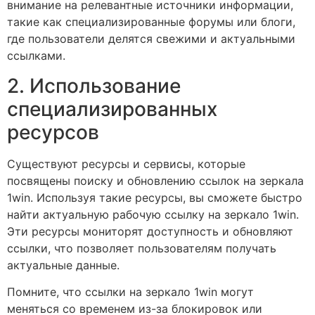
внимание на релевантные источники информации,
такие как специализированные форумы или блоги,
где пользователи делятся свежими и актуальными
ссылками.
2. Использование
специализированных
ресурсов
Существуют ресурсы и сервисы, которые
посвящены поиску и обновлению ссылок на зеркала
1win. Используя такие ресурсы, вы сможете быстро
найти актуальную рабочую ссылку на зеркало 1win.
Эти ресурсы мониторят доступность и обновляют
ссылки, что позволяет пользователям получать
актуальные данные.
Помните, что ссылки на зеркало 1win могут
меняться со временем из-за блокировок или