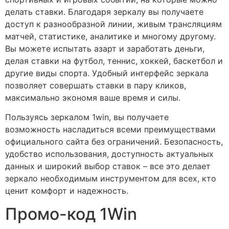
делать ставки. Благодаря зеркалу вы получаете
доступ к разнообразной линии, живым трансляциям
матчей, статистике, аналитике и многому другому.
Вы можете испытать азарт и заработать деньги,
делая ставки на футбол, теннис, хоккей, баскетбол и
другие виды спорта. Удобный интерфейс зеркала
позволяет совершать ставки в пару кликов,
максимально экономя ваше время и силы.
Пользуясь зеркалом 1win, вы получаете
возможность насладиться всеми преимуществами
официального сайта без ограничений. Безопасность,
удобство использования, доступность актуальных
данных и широкий выбор ставок – все это делает
зеркало необходимым инструментом для всех, кто
ценит комфорт и надежность.
Промо-код 1Win