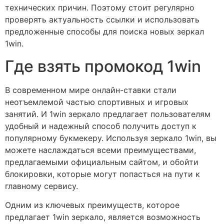
технических причин. Поэтому стоит регулярно
проверять актуальность ссылки и использовать
предложенные способы для поиска новых зеркал
1win.
Где взять промокод 1win
В современном мире онлайн-ставки стали
неотъемлемой частью спортивных и игровых
занятий. И 1win зеркало предлагает пользователям
удобный и надежный способ получить доступ к
популярному букмекеру. Используя зеркало 1win, вы
можете наслаждаться всеми преимуществами,
предлагаемыми официальным сайтом, и обойти
блокировки, которые могут попасться на пути к
главному сервису.
Одним из ключевых преимуществ, которое
предлагает 1win зеркало, является возможность