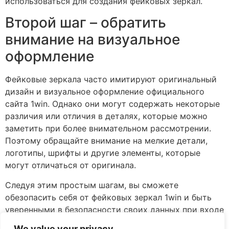
использоваться для создания фейковых зеркал.
Второй шаг – обратить
внимание на визуальное
оформление
Фейковые зеркала часто имитируют оригинальный
дизайн и визуальное оформление официального
сайта 1win. Однако они могут содержать некоторые
различия или отличия в деталях, которые можно
заметить при более внимательном рассмотрении.
Поэтому обращайте внимание на мелкие детали,
логотипы, шрифты и другие элементы, которые
могут отличаться от оригинала.
Следуя этим простым шагам, вы сможете
обезопасить себя от фейковых зеркал 1win и быть
уверенными в безопасности своих данных при входе
на официальный сайт.
We value your privacy